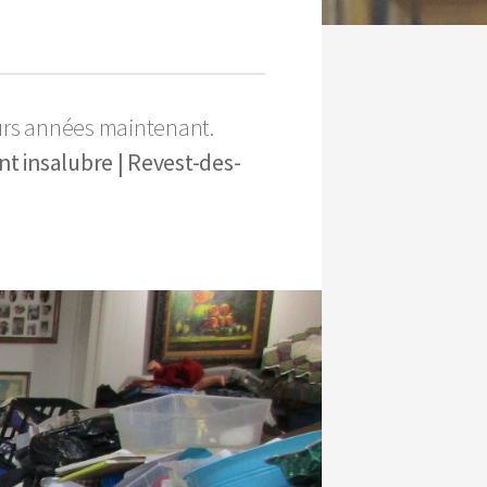
urs années maintenant.
nt insalubre | Revest-des-