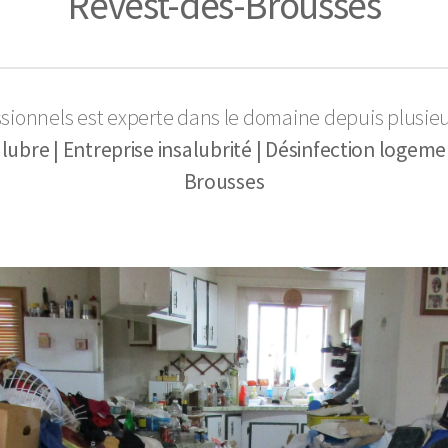
Revest-des-Brousses
ssionnels est experte dans le domaine depuis plusie
bre | Entreprise insalubrité | Désinfection logeme
Brousses