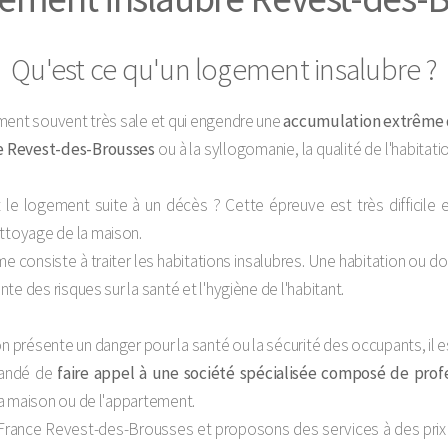
Qu'est ce qu'un logement insalubre ?
ment souvent très sale et qui engendre une
accumulation extrême d
 Revest-des-Brousses
ou à la syllogomanie, la qualité de l'habita
le logement suite à un décès ? Cette épreuve est très difficile
toyage de la maison.
e consiste à traiter les habitations insalubres. Une habitation ou do
e des risques sur la santé et l'hygiène de l'habitant.
résente un danger pour la santé ou la sécurité des occupants, il est
mandé de
faire appel à une société spécialisée composé de pro
a maison ou de l'appartement.
 France Revest-des-Brousses et proposons des services à des prix 