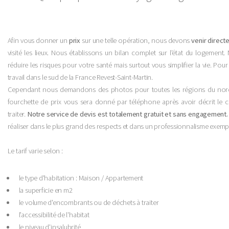
Afin vous donner un
prix
sur une telle opération, nous devons
venir direct
visité les lieux. Nous établissons un bilan complet sur l'état du logement. 
réduire les risques pour votre santé mais surtout vous simplifier la vie. Pou
travail dans le sud de la France Revest-Saint-Martin.
Cependant nous demandons des photos pour toutes les régions du nord
fourchette de prix vous sera donné par téléphone après avoir décrit le co
traiter.
Notre service de devis est totalement gratuit et sans engagement.
réaliser dans le plus grand des respects et dans un professionnalisme exempl
Le tarif varie selon :
le type d'habitation : Maison / Appartement
la superficie en m2
le volume d'encombrants ou de déchets à traiter
l’accessibilité de l'habitat
le niveau d'insalubrité