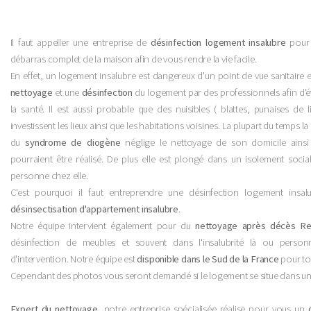
Il faut appeller une entreprise de
désinfection logement insalubre
pour 
débarras complet de la maison afin de vous rendre la vie facile.
En effet, un logement insalubre est dangereux d'un point de vue sanitaire 
nettoyage
et une
désinfection
du logement par des professionnels afin d'év
la santé. Il est aussi probable que des nuisibles ( blattes, punaises de lit
investissent les lieux ainsi que les habitations voisines. La plupart du temps l
du
syndrome de diogène
néglige le nettoyage de son domicile ainsi 
pourraient être réalisé. De plus elle est plongé dans un isolement social
personne chez elle.
C'est pourquoi il faut entreprendre une désinfection logement insal
désinsectisation d'appartement insalubre
.
Notre équipe intervient également pour du
nettoyage après décès Rev
désinfection de meubles et souvent dans l'insalubrité là ou person
d'intervention. Notre équipe est
disponible dans le Sud de la France
pour tou
Cependant des photos vous seront demandé si le logement se situe dans un
Expert du nettoyage
, notre entreprise spécialisée réalise pour vous un