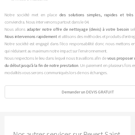
Notre société met en place
des solutions simples, rapides et très
conviendra. Nous intervenons partout dans le 04.
Nous allons
adapter notre offre de nettoyage (devis) à votre besoin
sel
Nous intervenons rapidement
et utilisons des méthodes et produits d'entrep
Notre société est engagé dans l'éco responsabilité donc nous mettons en
qui réduisent au maximum notre impact sur l’environnement.
Nous respectons le lieu dans lequel nous travaillons afin de
vous proposer u
du début jusqu'à la fin de notre prestation
. Un paiement en plusieurs fois es
modalités vous serons communiqués lors de nos échanges.
Demander un DEVIS GRATUIT
Nos autres services sur Revest-Saint-