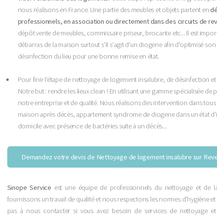
nous réalisons en France. Une partie des meubles et objets partent en
dé
professionnels, en association ou directement dans des circuits de re
dépôt vente de meubles, commissaire priseur, brocante etc... Il est import
débarras de la maison surtout s'il s'agit d'un diogene afin d'optimisé son
désinfection du lieu pour une bonne remise en état.
Pour finir l'étape de nettoyage de logement insalubre, de désinfection et
Notre but : rendre les lieux clean ! En utilisant une gamme spécialisée de 
notre entreprise et de qualité. Nous réalisons des intervention dans tous
maison après décès, appartement syndrome de diogene dans un état d'i
domicile avec présence de bactéries suite à un décès...
Demandez votre devis de Nettoyage de logement insalubre sur Reve
Sinope Service
est une équipe de professionnels du nettoyage et de la
fournissons un travail de qualité et nous respectons les normes d'hygiène et 
pas à nous contacter si vous avez besoin de services de nettoyage et 