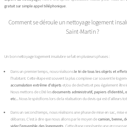
gratuit sur simple appel téléphonique
.
Comment se déroule un nettoyage logement insal
Saint-Martin ?
Un bon nettoyage logement insalubre se fait en plusieurs phases :
Dans un premier temps, nous réalisons
le tri de tous les objets et effe
l'habitant. Cette étape est souvent la plus complexe car souvent le logem
accumulation extrême d'objets
et/ou de dechets et peu également être in
Nous mettons de côté les
documents administratif, papiers d'identité, o
etc...
Nous le spécifions lors de la réalisation du devis qui est d'ailleurs t
Dans un second temps, nous réalisons une phase de mise en sac, mise e
débarras. C'est à dire que nous allons par le moyen de
camion, benne, d
vider l'ensemble des logements
. Cette étape représente une grosse par