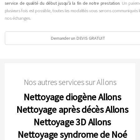
service de qualité du début jusqu'à la fin de notre prestation
. Un paiem
plusieurs fois est possible, toutes les modalités vous serons communiqués 
nos échanges.
Demander un DEVIS GRATUIT
Nos autres services sur Allons
Nettoyage diogène Allons
Nettoyage après décès Allons
Nettoyage 3D Allons
Nettoyage syndrome de Noé