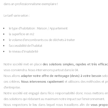
dans un professionnalisme exemplaire !
Le tarif varie selon :
le type d'habitation : Maison / Appartement
la superficie en m2
le volume d'encombrants ou de déchets à traiter
l’accessibilité de l'habitat
le niveau d'insalubrité
Notre société met en place
des solutions simples, rapides et très effica
vous conviendra. Nous intervenons partout dans le 04.
Nous allons
adapter notre offre de nettoyage (devis) à votre besoin
selo
ces critères.
Nous intervenons rapidement
et utilisons des méthodes et p
d'entreprise.
Notre société est engagé dans l'éco responsabilité donc nous mettons en
des solutions qui réduisent au maximum notre impact sur l’environnement.
Nous respectons le lieu dans lequel nous travaillons afin de
vous propo