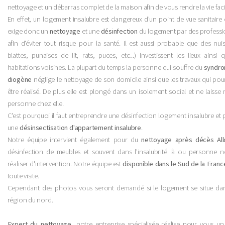
nettoyage et un débarras complet de la maison afin de vous rendre la vie faci
En effet, un logement insalubre est dangereux d'un point de vue sanitaire 
exige donc un
nettoyage
et une
désinfection
du logement par des professi
afin d'éviter tout risque pour la santé. Il est aussi probable que des nuis
blattes, punaises de lit, rats, puces, etc...) investissent les lieux ainsi 
habitations voisines. La plupart du temps la personne qui souffre du
syndr
diogène
néglige le nettoyage de son domicile ainsi que les travaux qui pou
être réalisé. De plus elle est plongé dans un isolement social et ne laisse 
personne chez elle.
C'est pourquoi il faut entreprendre une désinfection logement insalubre et 
une
désinsectisation d'appartement insalubre
.
Notre équipe intervient également pour du
nettoyage après décès All
désinfection de meubles et souvent dans l'insalubrité là ou personne n
réaliser d'intervention. Notre équipe est
disponible dans le Sud de la Franc
toute visite.
Cependant des photos vous seront demandé si le logement se situe da
région du nord.
Expert du nettoyage
, notre entreprise spécialisée réalise pour vous u