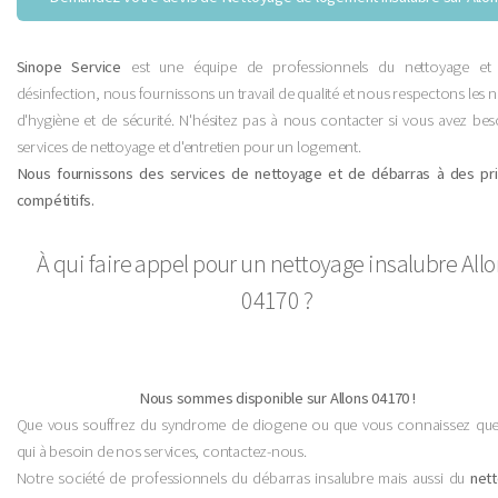
Sinope Service
est une équipe de professionnels du nettoyage et
désinfection, nous fournissons un travail de qualité et nous respectons les
d'hygiène et de sécurité. N'hésitez pas à nous contacter si vous avez be
services de nettoyage et d'entretien pour un logement.
Nous fournissons des services de nettoyage et de débarras à des pri
compétitifs.
À qui faire appel pour un nettoyage insalubre All
04170 ?
Nous sommes disponible sur Allons 04170 !
Que vous souffrez du syndrome de diogene ou que vous connaissez que
qui à besoin de nos services, contactez-nous.
Notre société de professionnels du débarras insalubre mais aussi du
net