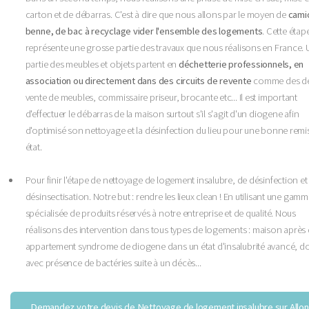
carton et de débarras. C'est à dire que nous allons par le moyen de
cami
benne, de bac à recyclage vider l'ensemble des logements
. Cette étap
représente une grosse partie des travaux que nous réalisons en France.
partie des meubles et objets partent en
déchetterie professionnels, en
association ou directement dans des circuits de revente
comme des d
vente de meubles, commissaire priseur, brocante etc... Il est important
d'effectuer le débarras de la maison surtout s'il s'agit d'un diogene afin
d'optimisé son nettoyage et la désinfection du lieu pour une bonne remi
état.
Pour finir l'étape de nettoyage de logement insalubre, de désinfection et
désinsectisation. Notre but : rendre les lieux clean ! En utilisant une gam
spécialisée de produits réservés à notre entreprise et de qualité. Nous
réalisons des intervention dans tous types de logements : maison après
appartement syndrome de diogene dans un état d'insalubrité avancé, do
avec présence de bactéries suite à un décès...
Demandez votre devis de Nettoyage de logement insalubre sur Allo