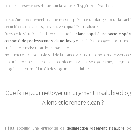
ce qui représente des risques sur la santé et l'hygiène de l'habitant.
Lorsqu'un appartement ou une maison présente un danger pour la santé
sécurité des occupants, il est souvent qualifié d'insalubre.
Dans cette situation, il est recommandé de
faire appel à une société spéc
composé de professionnels du nettoyage
habitué au diogene pour une 
en état de la maison ou de l'appartement.
Nous intervenons dans le sud de la France Allons et proposons des service
prix très compétitifs ! Souvent confondu avec la syllogomanie, le syndr
diogène est quant à lui lié à des logement insalubres.
Que faire pour nettoyer un logement insalubre dio
Allons et le rendre clean ?
Il faut appeller une entreprise de
désinfection logement insalubre
po