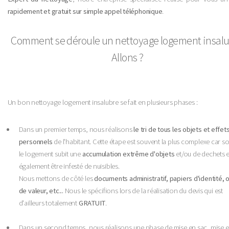
rapidement et gratuit sur simple appel téléphonique
.
Comment se déroule un nettoyage logement insal
Allons ?
Un bon nettoyage logement insalubre se fait en plusieurs phases :
Dans un premier temps, nous réalisons
le tri de tous les objets et effet
personnels
de l'habitant. Cette étape est souvent la plus complexe car s
le logement subit une
accumulation extrême d'objets
et/ou de dechets e
également être infesté de nuisibles.
Nous mettons de côté les
documents administratif, papiers d'identité, 
de valeur, etc...
Nous le spécifions lors de la réalisation du devis qui est
d'ailleurs totalement
GRATUIT
.
Dans un second temps, nous réalisons une phase de mise en sac, mise 