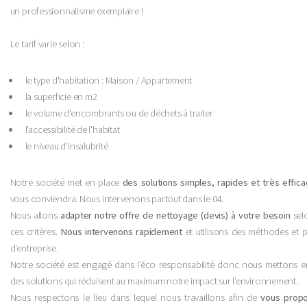
un professionnalisme exemplaire !
Le tarif varie selon :
le type d'habitation : Maison / Appartement
la superficie en m2
le volume d'encombrants ou de déchets à traiter
l’accessibilité de l'habitat
le niveau d'insalubrité
Notre société met en place
des solutions simples, rapides et très effic
vous conviendra. Nous intervenons partout dans le 04.
Nous allons
adapter notre offre de nettoyage (devis) à votre besoin
sel
ces critères.
Nous intervenons rapidement
et utilisons des méthodes et p
d'entreprise.
Notre société est engagé dans l'éco responsabilité donc nous mettons e
des solutions qui réduisent au maximum notre impact sur l’environnement.
Nous respectons le lieu dans lequel nous travaillons afin de
vous prop