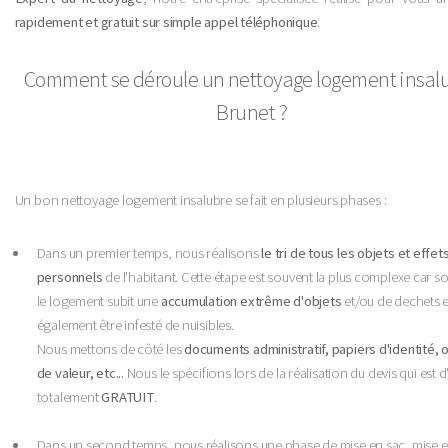
rapidement et gratuit sur simple appel téléphonique
.
Comment se déroule un nettoyage logement insal
Brunet ?
Un bon nettoyage logement insalubre se fait en plusieurs phases :
Dans un premier temps, nous réalisons
le tri de tous les objets et effet
personnels
de l'habitant. Cette étape est souvent la plus complexe car s
le logement subit une
accumulation extrême d'objets
et/ou de dechets e
également être infesté de nuisibles.
Nous mettons de côté les
documents administratif, papiers d'identité, 
de valeur, etc...
Nous le spécifions lors de la réalisation du devis qui est d'
totalement
GRATUIT
.
Dans un second temps, nous réalisons une phase de mise en sac, mise 