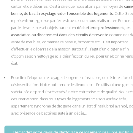
carton et de débarras. C'est à dire que nous allons par le moyen de
cami
benne, de bac à recyclage vider l'ensemble des logements
. Cette étap
représente une grosse partie des travaux que nous réalisons en France.
partie des meubles et objets partent en
déchetterie professionnels, en
association ou directement dans des circuits de revente
comme des d
vente de meubles, commissaire priseur, brocante etc... Il est important
d'effectuer le débarras de la maison surtout s'il s'agit d'un diogene afin
d'optimisé son nettoyage et la désinfection du lieu pour une bonne remi
état.
Pour finir l'étape de nettoyage de logement insalubre, de désinfection et
désinsectisation. Notre but : rendre les lieux clean ! En utilisant une gam
spécialisée de produits réservés à notre entreprise et de qualité. Nous ré
des intervention dans tous types de logements : maison après décès,
appartement syndrome de diogene dans un état d'insalubrité avancé, do
avec présence de bactéries suite à un décès...
Demandez votre devis de Nettoyage de logement insalubre sur Brun