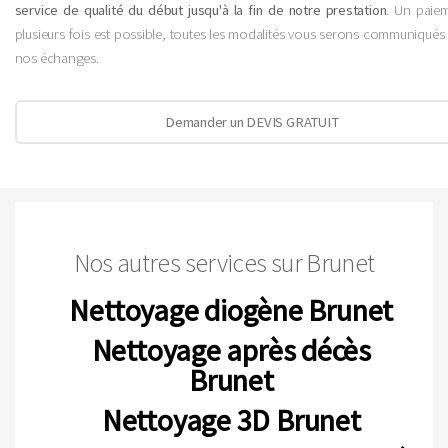
service de qualité du début jusqu'à la fin de notre prestation
. Un paie
plusieurs fois est possible, toutes les modalités vous serons communiqués 
nos échanges.
Demander un DEVIS GRATUIT
Nos autres services sur Brunet
Nettoyage diogène Brunet
Nettoyage après décès
Brunet
Nettoyage 3D Brunet