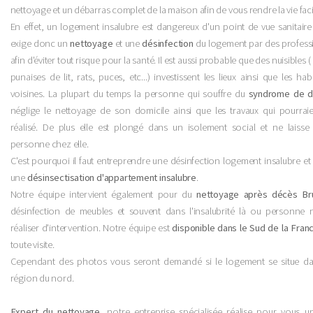
nettoyage et un débarras complet de la maison afin de vous rendre la vie faci
En effet, un logement insalubre est dangereux d'un point de vue sanitaire 
exige donc un
nettoyage
et une
désinfection
du logement par des profess
afin d'éviter tout risque pour la santé. Il est aussi probable que des nuisibles ( 
punaises de lit, rats, puces, etc...) investissent les lieux ainsi que les hab
voisines. La plupart du temps la personne qui souffre du
syndrome de d
néglige le nettoyage de son domicile ainsi que les travaux qui pourraie
réalisé. De plus elle est plongé dans un isolement social et ne laisse 
personne chez elle.
C'est pourquoi il faut entreprendre une désinfection logement insalubre et
une
désinsectisation d'appartement insalubre
.
Notre équipe intervient également pour du
nettoyage après décès Br
désinfection de meubles et souvent dans l'insalubrité là ou personne 
réaliser d'intervention. Notre équipe est
disponible dans le Sud de la Fran
toute visite.
Cependant des photos vous seront demandé si le logement se situe d
région du nord.
Expert du nettoyage
, notre entreprise spécialisée réalise pour vous 