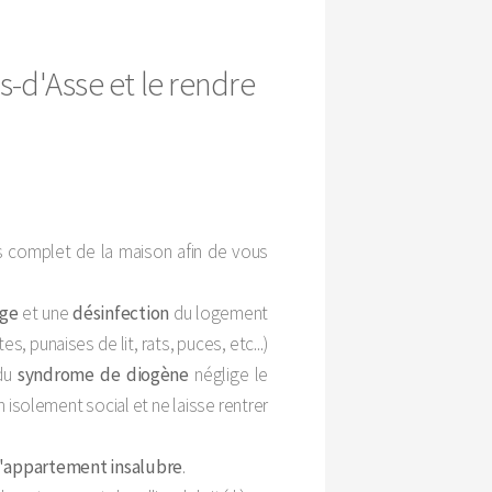
-d'Asse et le rendre
 complet de la maison afin de vous
age
et une
désinfection
du logement
s, punaises de lit, rats, puces, etc...)
 du
syndrome de diogène
néglige le
n isolement social et ne laisse rentrer
d'appartement insalubre
.