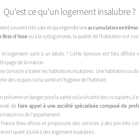
Qu'est ce qu'un logement insalubre ?
ment souvent très sale et qui engendre une
accumulation extrême d
 Bras-d'Asse
ou à la syllogomanie, la qualité de l'habitation est s
le logement suite à un décès ? Cette épreuve est très difficile
toyage de la maison.
e consiste à traiter les habitations insalubres. Une habitation ou do
e des risques sur la santé et l'hygiène de l'habitant.
résente un danger pour la santé ou la sécurité des occupants, il est
mandé de
faire appel à une société spécialisée composé de pro
a maison ou de l'appartement.
 France Bras-d'Asse et proposons des services à des prix très com
 est quant à lui lié à des logement insalubres.