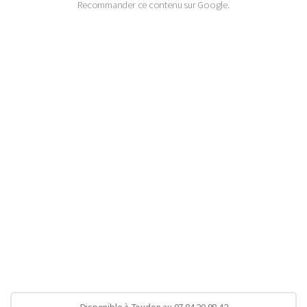
Recommander ce contenu sur Google.
Disponible à Toudon au 07 84 20 98 42