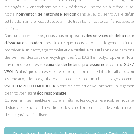
mélangés aux encombrant voir aux déchets qui se trouve à même le sol
Notre
Intervention de nettoyage Toudon
dans le lieu où se trouve le défun
est fait de manière respectueuse afin de travailler en toute confiance avec le
familles.
Dans un second temps, nous vous proposons
des services de débarras e
d’évacuation Toudon
: c'est à dire que nous vidons le logement afin d
procéder à un nettoyage complet et de qualité. Nous utilisons des camions
des bennes, des bacs de recyclage, des futs DASRI en polypropylène. Notr
travaillons avec des
réseaux de déchèterie professionnels
comme
SUEZ
VEOLIA
ainsi que des réseaux de recyclage comme certains ferrailleurs pou
les métaux, des organismes de collectes de meubles usagés comm
VALDELIA ou ECO MOBILIER
. Notre objectif est de vous rendre un logemen
clean tout en étant
éco responsable
.
Concernant les meubles encore en état et les objets revendables nous le
déduisons de notre intervention et les remettons en circuit de vente à traver
des magasins spécialisée.
Demandez votre devis de Nettoyage après décès sur Toudon 06