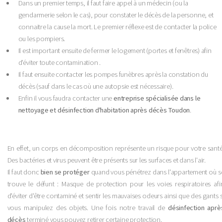
Dans un premier temps, il faut faire appel à un médecin (ou la
gendarmerie selon le cas), pour constater le décès de la personne, et
connaitre la cause la mort. Le premier réflexe est de contacter la police
ou les pompiers.
Il est important ensuite de fermer le logement (portes et fenêtres) afin
d'éviter toute contamination .
Il faut ensuite contacter les pompes funèbres après la constation du
décès (sauf dans le cas où une autopsie est nécessaire).
Enfin il vous faudra contacter une
entreprise spécialisée dans le
nettoyage et désinfection d'habitation après décès Toudon
.
En effet, un corps en décomposition représente un risque pour votre santé
Des bactéries et virus peuvent être présents sur les surfaces et dans l'air.
Il faut donc
bien se protéger
quand vous pénétrez dans l'appartement où s
trouve le défunt : Masque de protection pour les voies respiratoires afi
d'éviter d'être contaminé et sentir les mauvaises odeurs ainsi que des gants s
vous manipulez des objets. Une fois notre travail de
désinfection aprè
décès
terminé vous pouvez retirer certaine protection.