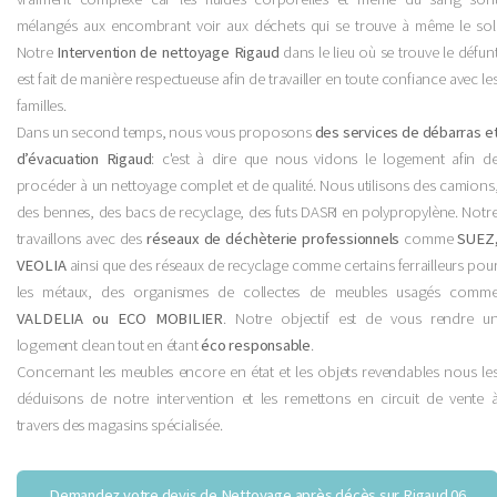
mélangés aux encombrant voir aux déchets qui se trouve à même le sol
Notre
Intervention de nettoyage Rigaud
dans le lieu où se trouve le défun
est fait de manière respectueuse afin de travailler en toute confiance avec le
familles.
Dans un second temps, nous vous proposons
des services de débarras e
d’évacuation Rigaud
: c'est à dire que nous vidons le logement afin d
procéder à un nettoyage complet et de qualité. Nous utilisons des camions
des bennes, des bacs de recyclage, des futs DASRI en polypropylène. Notr
travaillons avec des
réseaux de déchèterie professionnels
comme
SUEZ
VEOLIA
ainsi que des réseaux de recyclage comme certains ferrailleurs pou
les métaux, des organismes de collectes de meubles usagés comm
VALDELIA ou ECO MOBILIER
. Notre objectif est de vous rendre u
logement clean tout en étant
éco responsable
.
Concernant les meubles encore en état et les objets revendables nous le
déduisons de notre intervention et les remettons en circuit de vente 
travers des magasins spécialisée.
Demandez votre devis de Nettoyage après décès sur Rigaud 06