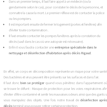
Dans un premier temps, il faut faire appel à un médecin (ou la
gendarmerie selon le cas), pour constater le décès de la personne, et
connaitre la cause la mort. Le premier réflexe est de contacter la police
ou les pompiers.
Il est important ensuite de fermer le logement (portes et fenêtres) afin
d'éviter toute contamination .
Il faut ensuite contacter les pompes funèbres après la constation du
décès (sauf dans le cas où une autopsie est nécessaire).
Enfin il vous faudra contacter une
entreprise spécialisée dans le
nettoyage et désinfection d'habitation après décès Rigaud
.
En effet, un corps en décomposition représente un risque pour votre santé
Des bactéries et virus peuvent être présents sur les surfaces et dans l'air.
Il faut donc
bien se protéger
quand vous pénétrez dans l'appartement o
se trouve le défunt : Masque de protection pour les voies respiratoires afi
d'éviter d'être contaminé et sentir les mauvaises odeurs ainsi que des gants s
vous manipulez des objets. Une fois notre travail de
désinfection aprè
décès
terminé vous pouvez retirer certaine protection.