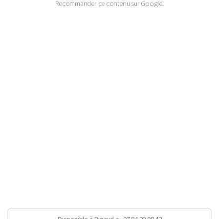
Recommander ce contenu sur Google.
Disponible à Rigaud au 07 84 20 98 42