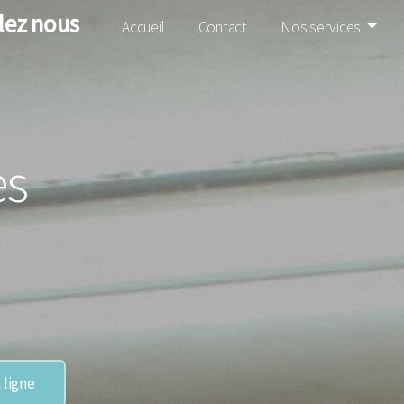
lez nous
Accueil
Contact
Nos services
ès
 ligne