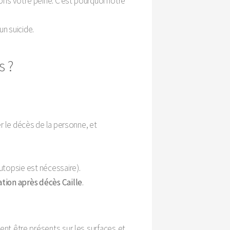
ons votre peine. C'est pourquoi notre
un suicide.
s ?
er le décès de la personne, et
utopsie est nécessaire).
ation après décès Caille
.
ent être présents sur les surfaces et