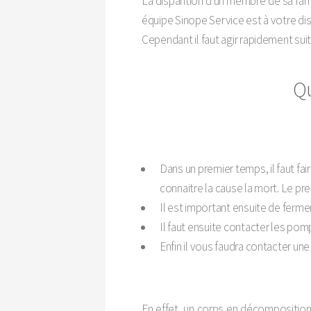
La disparition d'un membre de sa fam
équipe Sinope Service est à votre 
Cependant il faut agir rapidement suit
Qu
Dans un premier temps, il faut fa
connaitre la cause la mort. Le pr
Il est important ensuite de ferme
Il faut ensuite contacter les pom
Enfin il vous faudra contacter un
En effet, un corps en décomposition 