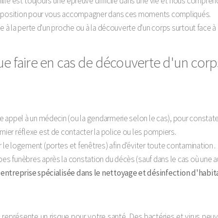
ille est toujours une épreuve difficile dans une vie et nous compren
disposition pour vous accompagner dans ces moments compliqués.
e à la perte d'un proche ou à la découverte d'un corps surtout face à 
e faire en cas de découverte d'un corp
ire appel à un médecin (ou la gendarmerie selon le cas), pour constat
emier réflexe est de contacter la police ou les pompiers.
r le logement (portes et fenêtres) afin d'éviter toute contamination .
pes funèbres après la constation du décès (sauf dans le cas où une a
e
entreprise spécialisée dans le nettoyage et désinfection d'habit
représente un risque pour votre santé. Des bactéries et virus peuv