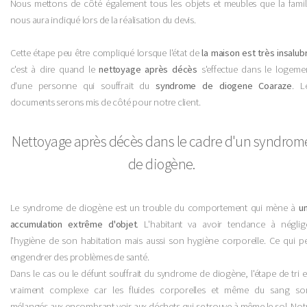
Nous mettons de côté également tous les objets et meubles que la famil
nous aura indiqué lors de la réalisation du devis.
Cette étape peu être compliqué lorsque l'état de
la maison est très insalub
c'est à dire quand le
nettoyage après décès
s'effectue dans le logeme
d'une personne qui souffrait du
syndrome de diogene Coaraze
. L
documents serons mis de côté pour notre client.
Nettoyage après décès dans le cadre d'un syndrom
de diogène.
Le syndrome de diogène est un trouble du comportement qui mène à
u
accumulation extrême d'objet
. L'habitant va avoir tendance à néglig
l'hygiène de son habitation mais aussi son hygiène corporelle. Ce qui p
engendrer des problèmes de santé.
Dans le cas ou le défunt souffrait du syndrome de diogène, l'étape de tri e
vraiment complexe car les fluides corporelles et même du sang so
mélangés aux encombrant voir aux déchets qui se trouve à même le sol. Not