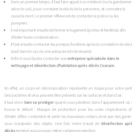
Dans un premier temps, il faut faire appel à un médecin (ou la gendarmer
selon le cas), pour constater le décès de la personne, et connaitre la
cause la mort. Le premier réflexe est de contacter la police ou les
pompiers.
Il est important ensuite de fermer le logement (portes et fenêtres) afin
d'éviter toute contamination .
Il faut ensuite contacter les pompes funèbres après la constation du déc
(sauf dans le cas où une autopsie est nécessaire).
Enfin il vous faudra contacter une
entreprise spécialisée dans le
nettoyage et désinfection d'habitation après décès Coaraze
.
En effet, un corps en décomposition représente un risque pour votre sant
Des bactéries et virus peuvent être présents sur les surfaces et dans l'air.
Il faut donc
bien se protéger
quand vous pénétrez dans l'appartement où 
trouve le défunt : Masque de protection pour les voies respiratoires af
d'éviter d'être contaminé et sentir les mauvaises odeurs ainsi que des gants 
vous manipulez des objets. Une fois notre travail de
désinfection apr
décès
terminé vous pouvez retirer certaine protection.