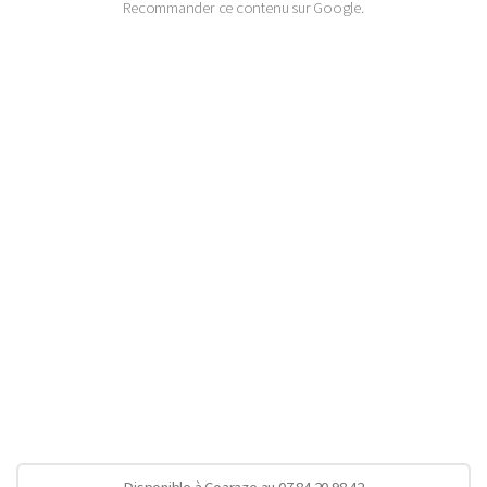
Recommander ce contenu sur Google.
Disponible à Coaraze au 07 84 20 98 42