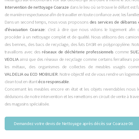
Intervention de nettoyage Coaraze
dans le lieu où se trouve le défunt est fa
de manière respectueuse afin de travailler en toute confiance avec les famille
Dans un second temps, nous vous proposons
des services de débarras 
d’évacuation Coaraze
: c'est à dire que nous vidons le logement afin 
procéder à un nettoyage complet et de qualité. Nous utilisons des camion
des bennes, des bacs de recyclage, des futs DASRI en polypropylène. Not
travaillons avec des
réseaux de déchèterie professionnels
comme
SUE
VEOLIA
ainsi que des réseaux de recyclage comme certains ferrailleurs po
les métaux, des organismes de collectes de meubles usagés com
VALDELIA ou ECO MOBILIER
. Notre objectif est de vous rendre un logeme
clean tout en étant
éco responsable
.
Concernant les meubles encore en état et les objets revendables nous l
déduisons de notre intervention et les remettons en circuit de vente à trave
des magasins spécialisée.
Demandez votre devis de Nettoyage après décès sur Coaraze 06